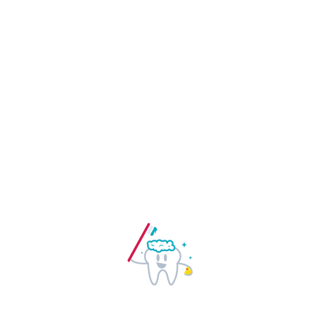
Bel voor een afspraak
Ontstoken tandweefsel heeft
meerdere oorzaken. Bacteriën zijn
meestal de veroorzakers van de
ontsteking. Zo kan bijvoorbeeld
tandbederf, een lekkende vulling
of een harde klap op uw tand een
aanleiding zijn. Hoe herkent u
ontstoken tandweefsel? Als uw
tanden of kiezen gevoelig
aanvoelen bij het drinken van
koude of warme dranken kan dat
een eerste signaal zijn.
Mocht u vragen hebben over een