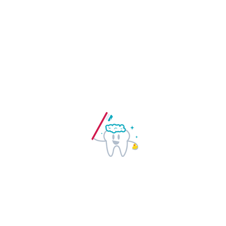
kies verloren zijn gegaan.
Daarnaast kan een kroon soms
ingezet worden voor het
verbeteren van het uiterlijk.
Meestal gaat het daarbij om
verkleurde en/of slecht gevormde
tanden of kiezen die zichtbaar in
de mond zijn.
Openingstijden
Maandag: gesloten
Dinsdag: 08:00 – 17:00
Woensdag: gesloten